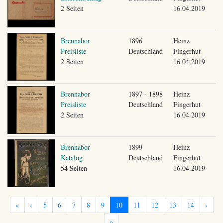
2 Seiten
16.04.2019
Brennabor
1896
Heinz
Preisliste
Deutschland
Fingerhut
2 Seiten
16.04.2019
Brennabor
1897 - 1898
Heinz
Preisliste
Deutschland
Fingerhut
2 Seiten
16.04.2019
Brennabor
1899
Heinz
Katalog
Deutschland
Fingerhut
54 Seiten
16.04.2019
«
‹
5
6
7
8
9
10
11
12
13
14
›
»