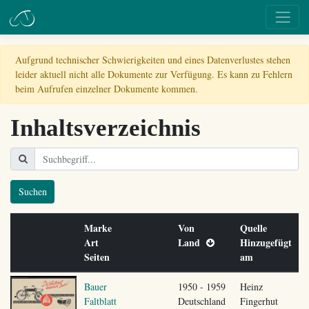
Aufgrund technischer Schwierigkeiten und eines Datenverlustes stehen
leider aktuell nicht alle Dokumente zur Verfügung. Es kann zu Fehlern
beim Aufrufen einzelner Dokumente kommen.
Inhaltsverzeichnis
Suchen
Marke
Von
Quelle
Art
Land
Hinzugefügt
Seiten
am
Bauer
1950 - 1959
Heinz
Faltblatt
Deutschland
Fingerhut