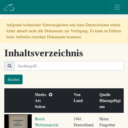
Aufgrund technischer Schwierigkeiten und eines Datenverlustes stehen
leider aktuell nicht alle Dokumente zur Verfügung. Es kann zu Fehlern
beim Aufrufen einzelner Dokumente kommen.
Inhaltsverzeichnis
Suchen
Marke
Von
Quelle
Art
Land
Hinzugefügt
Seiten
am
Bosch
1941
Heinz
Werbematerial
Deutschland
Fingerhut