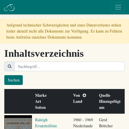
Aufgrund technischer Schwierigkeiten und eines Datenverlustes stehen
leider aktuell nicht alle Dokumente zur Verfügung. Es kann zu Fehlern
beim Aufrufen einzelner Dokumente kommen.
Inhaltsverzeichnis
Suchen
Marke
Von
Quelle
Art
Land
Hinzugefügt
Seiten
am
Raleigh
1960 - 1969
Gerd
Ersatzteilliste
Niederlande
Böttcher