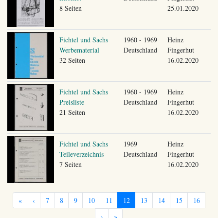
8 Seiten
25.01.2020
Fichtel und Sachs
1960 - 1969
Heinz
Werbematerial
Deutschland
Fingerhut
32 Seiten
16.02.2020
Fichtel und Sachs
1960 - 1969
Heinz
Preisliste
Deutschland
Fingerhut
21 Seiten
16.02.2020
Fichtel und Sachs
1969
Heinz
Teileverzeichnis
Deutschland
Fingerhut
7 Seiten
16.02.2020
«
‹
7
8
9
10
11
12
13
14
15
16
›
»