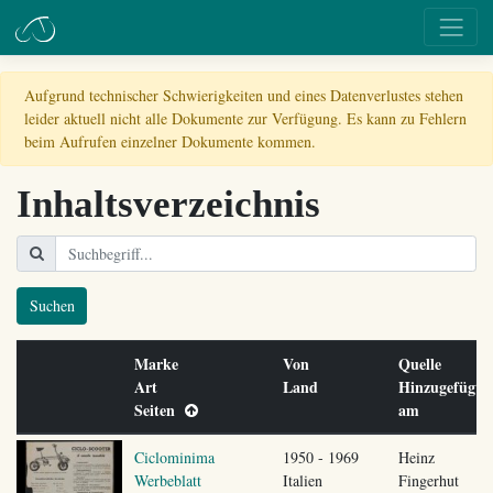
Aufgrund technischer Schwierigkeiten und eines Datenverlustes stehen
leider aktuell nicht alle Dokumente zur Verfügung. Es kann zu Fehlern
beim Aufrufen einzelner Dokumente kommen.
Inhaltsverzeichnis
Suchen
Marke
Von
Quelle
Art
Land
Hinzugefügt
Seiten
am
Ciclominima
1950 - 1969
Heinz
Werbeblatt
Italien
Fingerhut