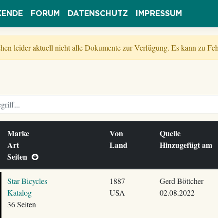
KENDE
FORUM
DATENSCHUTZ
IMPRESSUM
tehen leider aktuell nicht alle Dokumente zur Verfügung. Es kann zu 
Marke
Von
Quelle
Art
Land
Hinzugefügt am
Seiten
Star Bicycles
1887
Gerd Böttcher
Katalog
USA
02.08.2022
36 Seiten