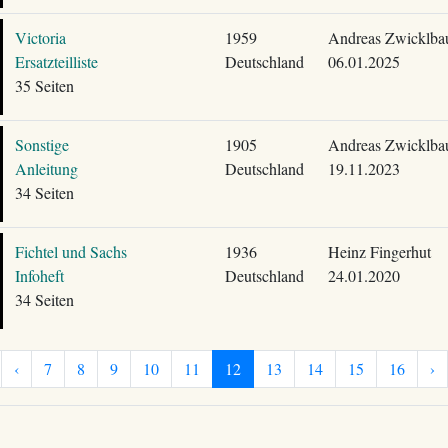
Victoria
1959
Andreas Zwicklba
Ersatzteilliste
Deutschland
06.01.2025
35 Seiten
Sonstige
1905
Andreas Zwicklba
Anleitung
Deutschland
19.11.2023
34 Seiten
Fichtel und Sachs
1936
Heinz Fingerhut
Infoheft
Deutschland
24.01.2020
34 Seiten
‹
7
8
9
10
11
12
13
14
15
16
›