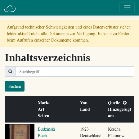
Aufgrund technischer Schwierigkeiten und eines Datenverlustes stehen
leider aktuell nicht alle Dokumente zur Verfügung. Es kann zu Fehlern
beim Aufrufen einzelner Dokumente kommen.
Inhaltsverzeichnis
Suchen
Marke
Von
Quelle
Art
Land
Hinzugefügt
Seiten
am
Budzinski
1923
Kescha
Buch
Deutschland
Platonow