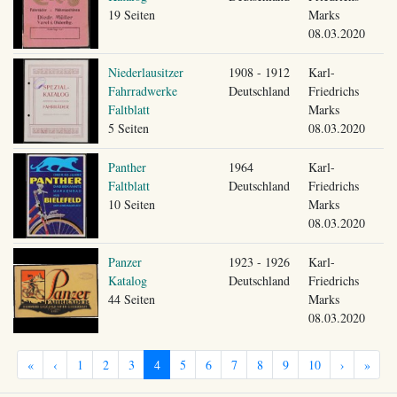
19 Seiten
Marks
08.03.2020
Niederlausitzer
1908 - 1912
Karl-
Fahrradwerke
Deutschland
Friedrichs
Faltblatt
Marks
5 Seiten
08.03.2020
Panther
1964
Karl-
Faltblatt
Deutschland
Friedrichs
10 Seiten
Marks
08.03.2020
Panzer
1923 - 1926
Karl-
Katalog
Deutschland
Friedrichs
44 Seiten
Marks
08.03.2020
«
‹
1
2
3
4
5
6
7
8
9
10
›
»