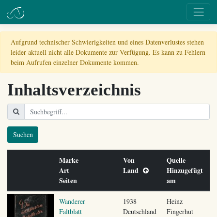
Aufgrund technischer Schwierigkeiten und eines Datenverlustes stehen
leider aktuell nicht alle Dokumente zur Verfügung. Es kann zu Fehlern
beim Aufrufen einzelner Dokumente kommen.
Inhaltsverzeichnis
Suchen
Marke
Von
Quelle
Art
Land
Hinzugefügt
Seiten
am
Wanderer
1938
Heinz
Faltblatt
Deutschland
Fingerhut