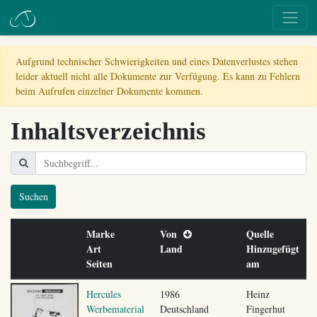
Aufgrund technischer Schwierigkeiten und eines Datenverlustes stehen
leider aktuell nicht alle Dokumente zur Verfügung. Es kann zu Fehlern
beim Aufrufen einzelner Dokumente kommen.
Inhaltsverzeichnis
Suchen
Marke
Von
Quelle
Art
Land
Hinzugefügt
Seiten
am
Hercules
1986
Heinz
Werbematerial
Deutschland
Fingerhut