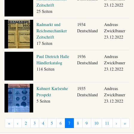
Zeitschrift
23.12.2022
25 Seiten
Radmarkt und
1934
Andreas
Reichsmechaniker
Deutschland
Zwicklbauer
Zeitschrift
23.12.2022
17 Seiten
Paul Dietrich Halle
1936
Andreas
Händlerkatalog
Deutschland
Zwicklbauer
114 Seiten
23.12.2022
Kuhnert Karlsruhe
1935
Andreas
Prospekt
Deutschland
Zwicklbauer
5 Seiten
23.12.2022
«
‹
2
3
4
5
6
7
8
9
10
11
›
»