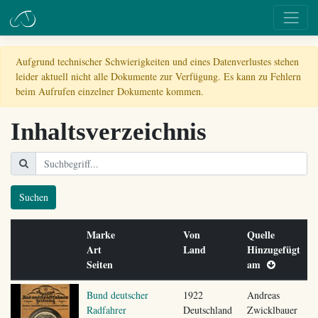
Aufgrund technischer Schwierigkeiten und eines Datenverlustes stehen
leider aktuell nicht alle Dokumente zur Verfügung. Es kann zu Fehlern
beim Aufrufen einzelner Dokumente kommen.
Inhaltsverzeichnis
Suchen
Marke
Von
Quelle
Art
Land
Hinzugefügt
Seiten
am
Bund deutscher
1922
Andreas
Radfahrer
Deutschland
Zwicklbauer