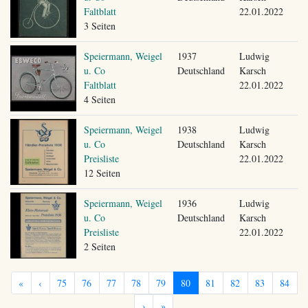
Faltblatt
22.01.2022
3 Seiten
Speiermann, Weigel
1937
Ludwig
u. Co
Deutschland
Karsch
Faltblatt
22.01.2022
4 Seiten
Speiermann, Weigel
1938
Ludwig
u. Co
Deutschland
Karsch
Preisliste
22.01.2022
12 Seiten
Speiermann, Weigel
1936
Ludwig
u. Co
Deutschland
Karsch
Preisliste
22.01.2022
2 Seiten
«
‹
75
76
77
78
79
80
81
82
83
84
›
»