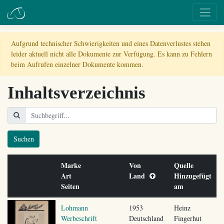
Aufgrund technischer Schwierigkeiten und eines Datenverlustes stehen
leider aktuell nicht alle Dokumente zur Verfügung. Es kann zu Fehlern
beim Aufrufen einzelner Dokumente kommen.
Inhaltsverzeichnis
Suchen
Marke
Von
Quelle
Art
Land
Hinzugefügt
Seiten
am
Lohmann
1953
Heinz
Werbeschrift
Deutschland
Fingerhut