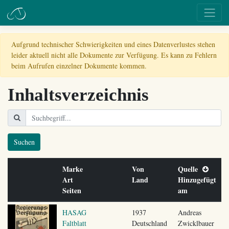
Aufgrund technischer Schwierigkeiten und eines Datenverlustes stehen
leider aktuell nicht alle Dokumente zur Verfügung. Es kann zu Fehlern
beim Aufrufen einzelner Dokumente kommen.
Inhaltsverzeichnis
Suchen
Marke
Von
Quelle
Art
Land
Hinzugefügt
Seiten
am
HASAG
1937
Andreas
Faltblatt
Deutschland
Zwicklbauer