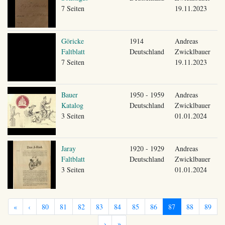
7 Seiten
19.11.2023
Göricke
1914
Andreas
Faltblatt
Deutschland
Zwicklbauer
7 Seiten
19.11.2023
Bauer
1950 - 1959
Andreas
Katalog
Deutschland
Zwicklbauer
3 Seiten
01.01.2024
Jaray
1920 - 1929
Andreas
Faltblatt
Deutschland
Zwicklbauer
3 Seiten
01.01.2024
«
‹
80
81
82
83
84
85
86
87
88
89
›
»