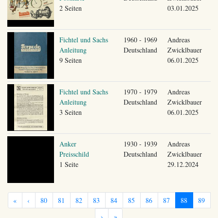
2 Seiten
03.01.2025
Fichtel und Sachs
1960 - 1969
Andreas
Anleitung
Deutschland
Zwicklbauer
9 Seiten
06.01.2025
Fichtel und Sachs
1970 - 1979
Andreas
Anleitung
Deutschland
Zwicklbauer
3 Seiten
06.01.2025
Anker
1930 - 1939
Andreas
Preisschild
Deutschland
Zwicklbauer
1 Seite
29.12.2024
«
‹
80
81
82
83
84
85
86
87
88
89
›
»