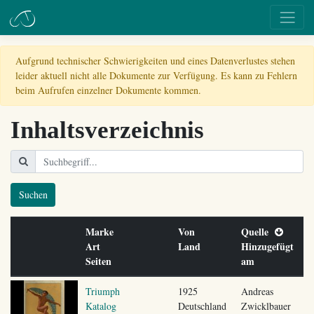
Aufgrund technischer Schwierigkeiten und eines Datenverlustes stehen
leider aktuell nicht alle Dokumente zur Verfügung. Es kann zu Fehlern
beim Aufrufen einzelner Dokumente kommen.
Inhaltsverzeichnis
Suchen
Marke
Von
Quelle
Art
Land
Hinzugefügt
Seiten
am
Triumph
1925
Andreas
Katalog
Deutschland
Zwicklbauer