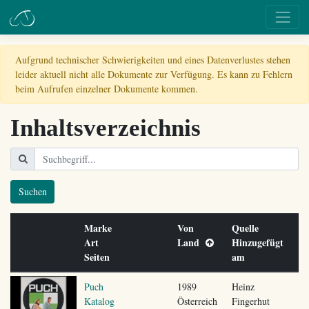
Aufgrund technischer Schwierigkeiten und eines Datenverlustes stehen
leider aktuell nicht alle Dokumente zur Verfügung. Es kann zu Fehlern
beim Aufrufen einzelner Dokumente kommen.
Inhaltsverzeichnis
Suchen
Marke
Von
Quelle
Art
Land
Hinzugefügt
Seiten
am
Puch
1989
Heinz
Katalog
Österreich
Fingerhut