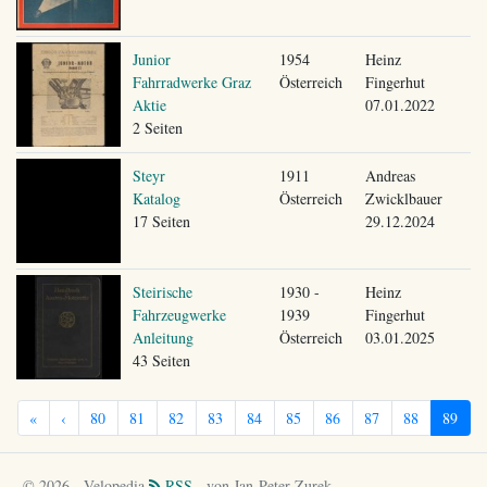
Junior
1954
Heinz
Fahrradwerke Graz
Österreich
Fingerhut
Aktie
07.01.2022
2 Seiten
Steyr
1911
Andreas
Katalog
Österreich
Zwicklbauer
17 Seiten
29.12.2024
Steirische
1930 -
Heinz
Fahrzeugwerke
1939
Fingerhut
Anleitung
Österreich
03.01.2025
43 Seiten
«
‹
80
81
82
83
84
85
86
87
88
89
© 2026 - Velopedia
RSS
- von Jan-Peter Zurek