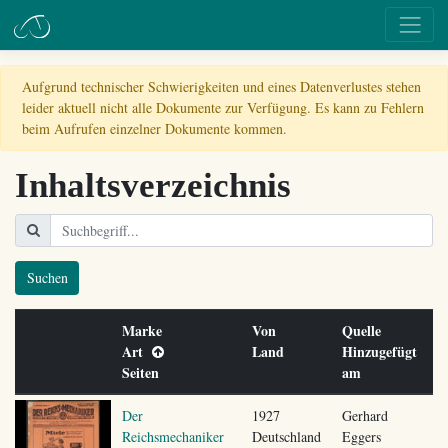
Aufgrund technischer Schwierigkeiten und eines Datenverlustes stehen
leider aktuell nicht alle Dokumente zur Verfügung. Es kann zu Fehlern
beim Aufrufen einzelner Dokumente kommen.
Inhaltsverzeichnis
Suchen
Marke
Von
Quelle
Art
Land
Hinzugefügt
Seiten
am
Der
1927
Gerhard
Reichsmechaniker
Deutschland
Eggers