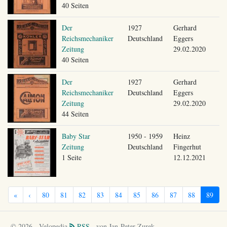
40 Seiten
Der
1927
Gerhard
Reichsmechaniker
Deutschland
Eggers
Zeitung
29.02.2020
40 Seiten
Der
1927
Gerhard
Reichsmechaniker
Deutschland
Eggers
Zeitung
29.02.2020
44 Seiten
Baby Star
1950 - 1959
Heinz
Zeitung
Deutschland
Fingerhut
1 Seite
12.12.2021
«
‹
80
81
82
83
84
85
86
87
88
89
© 2026 - Velopedia
RSS
- von Jan-Peter Zurek