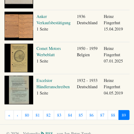
Anker
1936
Heinz
Verkaufsbestätigung
Deutschland
Fingerhut
1 Seite
15.04.2019
Comet Motors
1950 - 1959
Heinz
Werbeblatt
Belgien
Fingerhut
1 Seite
07.01.2025
Excelsior
1932 - 1933
Heinz
Händleranschreiben
Deutschland
Fingerhut
1 Seite
04.05.2019
«
‹
80
81
82
83
84
85
86
87
88
89
© 2026 - Velopedia
RSS
- von Jan-Peter Zurek