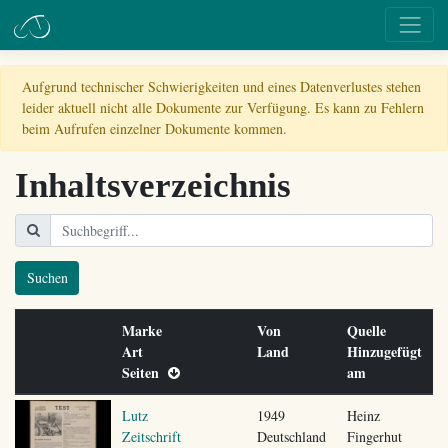
Aufgrund technischer Schwierigkeiten und eines Datenverlustes stehen
leider aktuell nicht alle Dokumente zur Verfügung. Es kann zu Fehlern
beim Aufrufen einzelner Dokumente kommen.
Inhaltsverzeichnis
Suchen
Marke
Von
Quelle
Art
Land
Hinzugefügt
Seiten
am
Lutz
1949
Heinz
Zeitschrift
Deutschland
Fingerhut