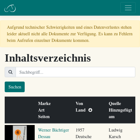
Aufgrund technischer Schwierigkeiten und eines Datenverlustes stehen
leider aktuell nicht alle Dokumente zur Verfügung. Es kann zu Fehlern
beim Aufrufen einzelner Dokumente kommen.
Inhaltsverzeichnis
Suchen
Marke
Von
Quelle
Art
Land
Hinzugefügt
Seiten
am
Werner Bächtiger
1957
Ludwig
Dessau
Deutsche
Karsch