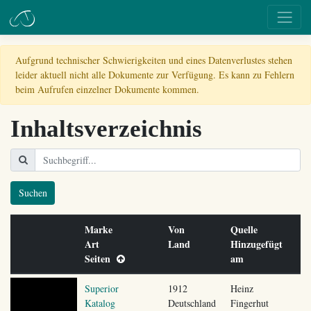
Aufgrund technischer Schwierigkeiten und eines Datenverlustes stehen
leider aktuell nicht alle Dokumente zur Verfügung. Es kann zu Fehlern
beim Aufrufen einzelner Dokumente kommen.
Inhaltsverzeichnis
Suchen
Marke
Von
Quelle
Art
Land
Hinzugefügt
Seiten
am
Superior
1912
Heinz
Katalog
Deutschland
Fingerhut