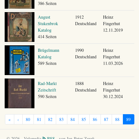
386 Seiten
August
1912
Heinz
Stukenbrok
Deutschland
Fingerhut
Katalog
12.11.2019
414 Seiten
Brügelmann
1990
Heinz
Katalog
Deutschland
Fingerhut
589 Seiten
11.03.2026
Rad-Markt
1888
Heinz
Zeitschrift
Deutschland
Fingerhut
590 Seiten
30.12.2024
«
‹
80
81
82
83
84
85
86
87
88
89
© 2026 - Velopedia
RSS
- von Jan-Peter Zurek