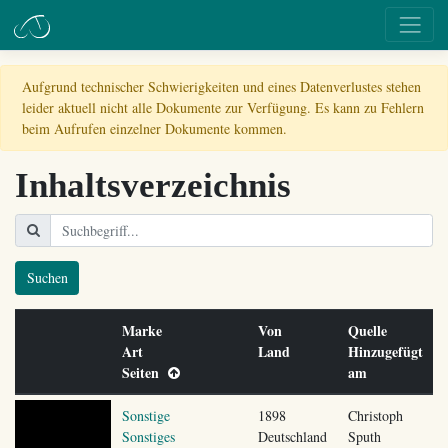
Aufgrund technischer Schwierigkeiten und eines Datenverlustes stehen
leider aktuell nicht alle Dokumente zur Verfügung. Es kann zu Fehlern
beim Aufrufen einzelner Dokumente kommen.
Inhaltsverzeichnis
Suchen
Marke
Von
Quelle
Art
Land
Hinzugefügt
Seiten
am
Sonstige
1898
Christoph
Sonstiges
Deutschland
Sputh