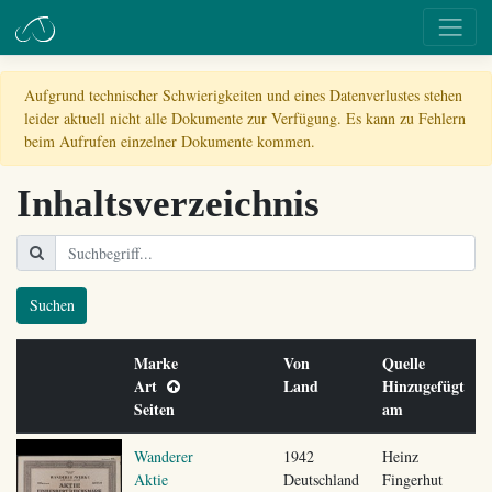
Aufgrund technischer Schwierigkeiten und eines Datenverlustes stehen
leider aktuell nicht alle Dokumente zur Verfügung. Es kann zu Fehlern
beim Aufrufen einzelner Dokumente kommen.
Inhaltsverzeichnis
Suchen
Marke
Von
Quelle
Art
Land
Hinzugefügt
Seiten
am
Wanderer
1942
Heinz
Aktie
Deutschland
Fingerhut