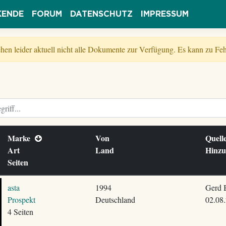
KENDE
FORUM
DATENSCHUTZ
IMPRESSUM
tehen leider aktuell nicht alle Dokumente zur Verfügung. Es kann zu 
Marke
Von
Quel
Art
Land
Hinz
Seiten
asta
1994
Gerd 
Prospekt
Deutschland
02.08
4 Seiten