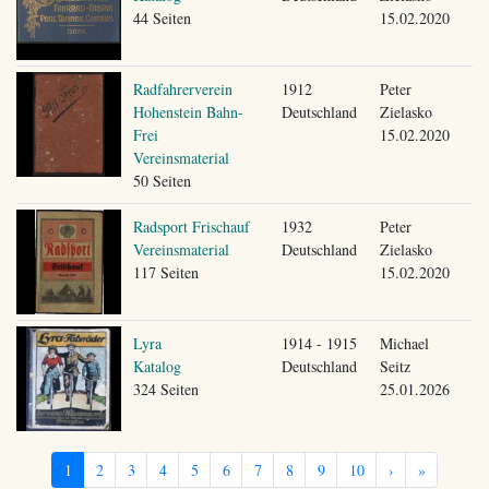
44 Seiten
15.02.2020
Radfahrerverein
1912
Peter
Hohenstein Bahn-
Deutschland
Zielasko
Frei
15.02.2020
Vereinsmaterial
50 Seiten
Radsport Frischauf
1932
Peter
Vereinsmaterial
Deutschland
Zielasko
117 Seiten
15.02.2020
Lyra
1914 - 1915
Michael
Katalog
Deutschland
Seitz
324 Seiten
25.01.2026
1
2
3
4
5
6
7
8
9
10
›
»