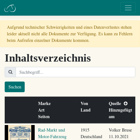
Aufgrund technischer Schwierigkeiten und eines Datenverlustes stehen
leider aktuell nicht alle Dokumente zur Verfügung. Es kann zu Fehlern
beim Aufrufen einzelner Dokumente kommen.
Inhaltsverzeichnis
Suchen
Marke
Von
Quelle
Art
Land
Hinzugefügt
Seiten
am
Rad-Markt und
1915
Volker Bruse
Motor-Fahrzeug
Deutschland
11.10.2021