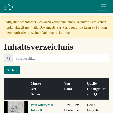
Aufgrund technischer Schwierigkeiten und eines Datenverlustes stehen
leider aktuell nicht alle Dokumente zur Verfügung. Es kann zu Fehlern
beim Aufrufen einzelner Dokumente kommen.
Inhaltsverzeichnis
Suchen
Marke
Von
Quelle
Art
Land
Hinzugefügt
Seiten
am
Paul Muszynski
1950 - 1959
Heinz
Infoheft
Deutschland
Fingerhut