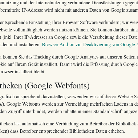
nnutzung und der Internetnutzung verbundene Dienstleistungen gegenü
ermittelte IP-Adresse wird nicht mit anderen Daten von Google zusa
ntsprechende Einstellung Ihrer Browser-Software verhindern; wir weise
ebseite vollumfänglich werden nutzen können. Sie können darüber hina
(inkl. Ihrer IP-Adresse) an Google sowie die Verarbeitung dieser Dat
den und installieren:
Browser-Add-on zur Deaktivierung von Google A
n können Sie das Tracking durch Google Analytics auf unseren Seiten 
e auf Ihrem Gerät installiert. Damit wird die Erfassung durch Google
owser installiert bleibt.
theken (Google Webfonts)
rafisch ansprechend darzustellen, verwenden wir auf dieser Website Scr
/). Google Webfonts werden zur Vermeidung mehrfachen Ladens in den
en Zugriff unterbindet, werden Inhalte in einer Standardschrift angezei
theken läst automatisch eine Verbindung zum Betreiber der Bibliothek au
ken) dass Betreiber entsprechender Bibliotheken Daten erheben.