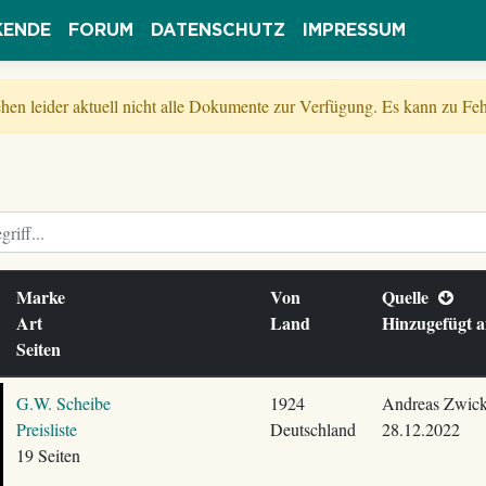
KENDE
FORUM
DATENSCHUTZ
IMPRESSUM
tehen leider aktuell nicht alle Dokumente zur Verfügung. Es kann zu 
Marke
Von
Quelle
Art
Land
Hinzugefügt
Seiten
G.W. Scheibe
1924
Andreas Zwick
Preisliste
Deutschland
28.12.2022
19 Seiten