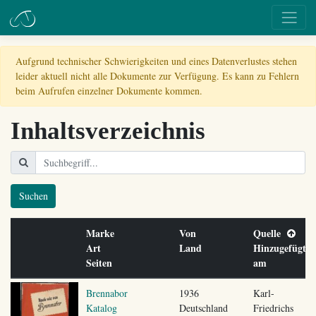
Aufgrund technischer Schwierigkeiten und eines Datenverlustes stehen
leider aktuell nicht alle Dokumente zur Verfügung. Es kann zu Fehlern
beim Aufrufen einzelner Dokumente kommen.
Inhaltsverzeichnis
Suchen
Marke
Von
Quelle
Art
Land
Hinzugefügt
Seiten
am
Brennabor
1936
Karl-
Katalog
Deutschland
Friedrichs