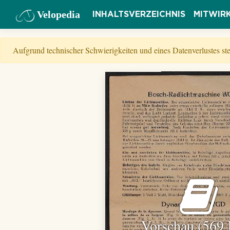
Velopedia
INHALTSVERZEICHNIS
MITWIR
Aufgrund technischer Schwierigkeiten und eines Datenverlustes s
Vorschau (569