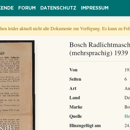
KENDE
FORUM
DATENSCHUTZ
IMPRESSUM
tehen leider aktuell nicht alle Dokumente zur Verfügung. Es kann zu 
Bosch Radlichtmasch
(mehrsprachig) 1939
Von
19
Seiten
6
Art
An
Land
De
Marke
Bo
Quelle
He
 KiB)
Hinzugefügt am
24