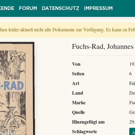
KENDE
FORUM
DATENSCHUTZ
IMPRESSUM
tehen leider aktuell nicht alle Dokumente zur Verfügung. Es kann zu 
Fuchs-Rad, Johannes 
Von
19
Seiten
6
Art
Fal
Land
De
Marke
Fu
Quelle
Ge
Hinzugefügt am
29
 KiB)
Schlagworte
A