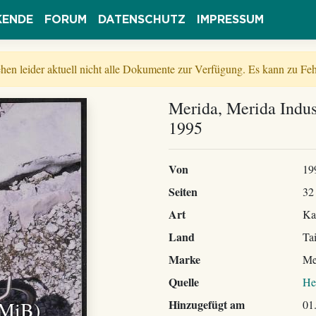
KENDE
FORUM
DATENSCHUTZ
IMPRESSUM
tehen leider aktuell nicht alle Dokumente zur Verfügung. Es kann zu 
Merida, Merida Indus
1995
Von
19
Seiten
32
Art
Ka
Land
Ta
Marke
Me
Quelle
He
 MiB)
Hinzugefügt am
01