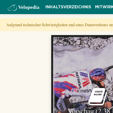
Velopedia
INHALTSVERZEICHNIS
MITWIR
Aufgrund technischer Schwierigkeiten und eines Datenverlustes s
Vorschau (2,38