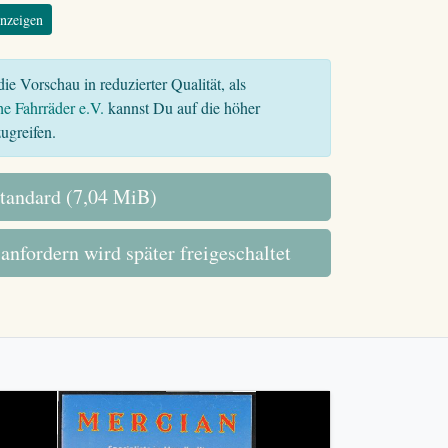
nzeigen
ie Vorschau in reduzierter Qualität, als
he Fahrräder e.V.
kannst Du auf die höher
ugreifen.
tandard (7,04 MiB)
 anfordern wird später freigeschaltet