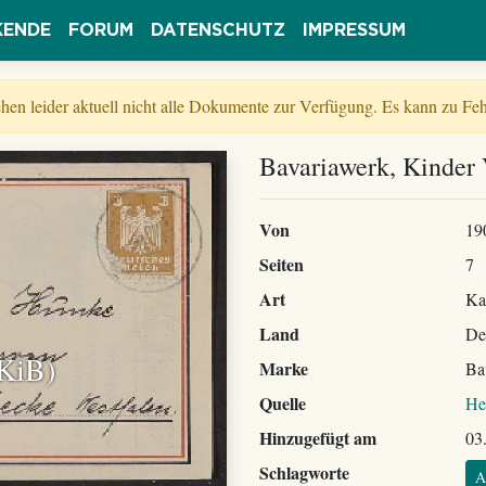
KENDE
FORUM
DATENSCHUTZ
IMPRESSUM
tehen leider aktuell nicht alle Dokumente zur Verfügung. Es kann zu 
Bavariawerk, Kinder 
Von
19
Seiten
7
Art
Ka
Land
De
 KiB)
Marke
Ba
Quelle
He
Hinzugefügt am
03
Schlagworte
A