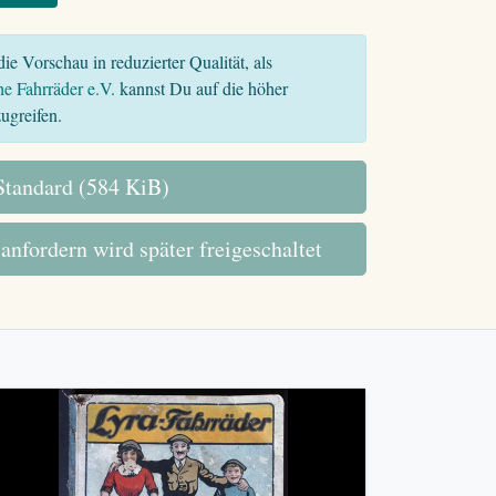
ie Vorschau in reduzierter Qualität, als
he Fahrräder e.V.
kannst Du auf die höher
ugreifen.
tandard (584 KiB)
 anfordern wird später freigeschaltet