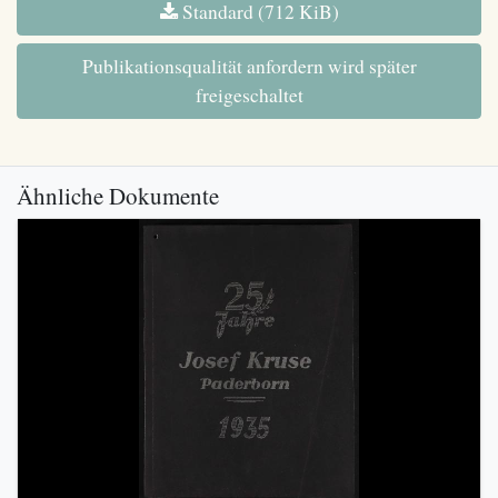
Standard (712 KiB)
Publikationsqualität anfordern wird später
freigeschaltet
Ähnliche Dokumente