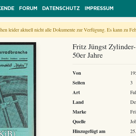
KENDE
FORUM
DATENSCHUTZ
IMPRESSUM
tehen leider aktuell nicht alle Dokumente zur Verfügung. Es kann zu 
Fritz Jüngst Zylinder
50er Jahre
Von
19
Seiten
3
Art
Fal
Land
De
Marke
Fri
Quelle
Jo
 KiB)
Hinzugefügt am
25