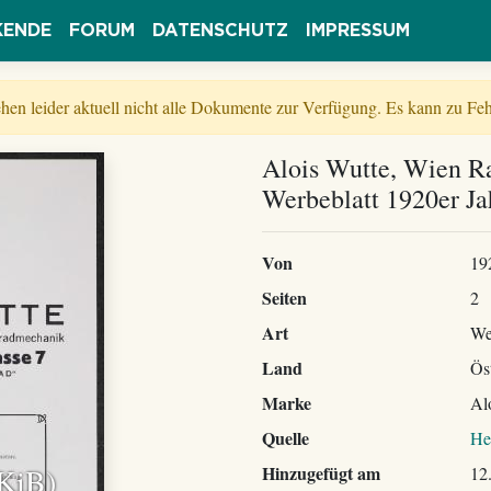
KENDE
FORUM
DATENSCHUTZ
IMPRESSUM
tehen leider aktuell nicht alle Dokumente zur Verfügung. Es kann zu 
Alois Wutte, Wien Ra
Werbeblatt 1920er Ja
Von
19
Seiten
2
Art
We
Land
Ös
Marke
Al
Quelle
He
 KiB)
Hinzugefügt am
12