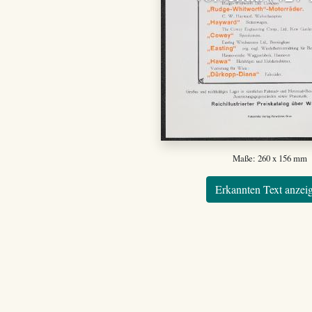
Maße: 260 x 156 mm
Erkannten Text anzei