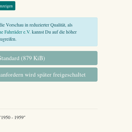
nzeigen
ie Vorschau in reduzierter Qualität, als
he Fahrräder e.V.
kannst Du auf die höher
ugreifen.
tandard (879 KiB)
 anfordern wird später freigeschaltet
 "1950 - 1959"