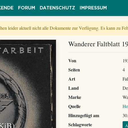
KENDE
FORUM
DATENSCHUTZ
IMPRESSUM
tehen leider aktuell nicht alle Dokumente zur Verfügung. Es kann zu 
Wanderer Faltblatt 1
Von
19
Seiten
4
Art
Fal
Land
De
Marke
Wa
Quelle
He
Hinzugefügt am
30
 KiB)
Schlagworte
A