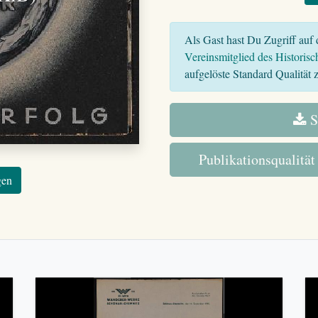
Als Gast hast Du Zugriff auf d
Vereinsmitglied des Historisc
aufgelöste Standard Qualität z
S
Publikationsqualität
gen