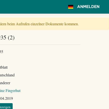
ANMELDEN
Fehlern beim Aufrufen einzelner Dokumente kommen.
935 (2)
35
tblatt
utschland
nderer
inz Fingerhut
.04.2019
nzeigen