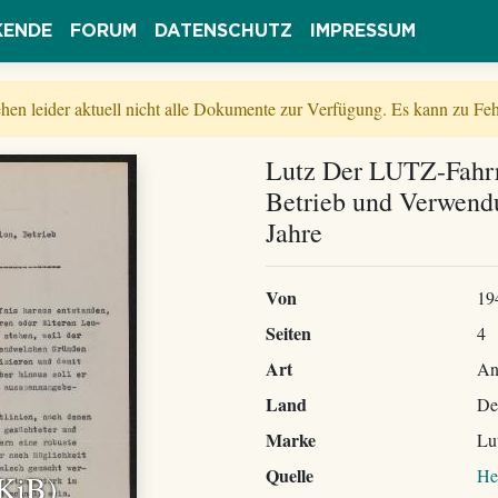
KENDE
FORUM
DATENSCHUTZ
IMPRESSUM
tehen leider aktuell nicht alle Dokumente zur Verfügung. Es kann zu 
Lutz Der LUTZ-Fahrr
Betrieb und Verwend
Jahre
Von
19
Seiten
4
Art
An
Land
De
Marke
Lu
Quelle
He
 KiB)