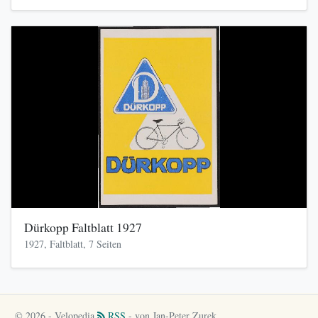
Dürkopp Faltblatt 1927
1927, Faltblatt, 7 Seiten
© 2026 - Velopedia
RSS
- von Jan-Peter Zurek