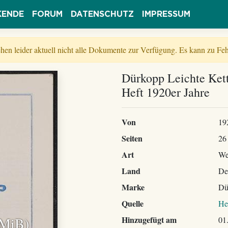
KENDE
FORUM
DATENSCHUTZ
IMPRESSUM
tehen leider aktuell nicht alle Dokumente zur Verfügung. Es kann zu 
Dürkopp Leichte Kett
Heft 1920er Jahre
Von
19
Seiten
26
Art
We
Land
De
Marke
Dü
Quelle
He
 MiB)
Hinzugefügt am
01