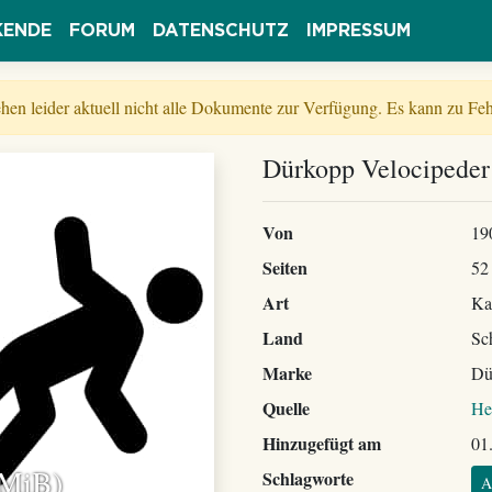
KENDE
FORUM
DATENSCHUTZ
IMPRESSUM
tehen leider aktuell nicht alle Dokumente zur Verfügung. Es kann zu 
Dürkopp Velocipeder 
Von
19
Seiten
52
Art
Ka
Land
Sc
Marke
Dü
Quelle
He
Hinzugefügt am
01
 MiB)
Schlagworte
A