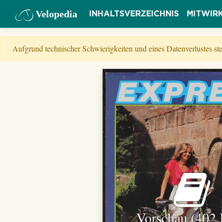
Velopedia
INHALTSVERZEICHNIS
MITWIR
Aufgrund technischer Schwierigkeiten und eines Datenverlustes s
Vorschau (402