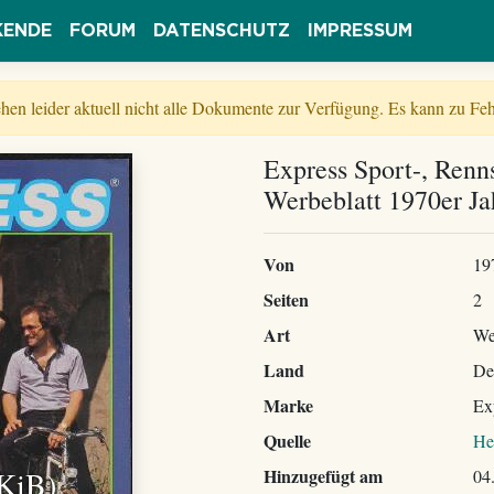
KENDE
FORUM
DATENSCHUTZ
IMPRESSUM
tehen leider aktuell nicht alle Dokumente zur Verfügung. Es kann zu 
Express Sport-, Renn
Werbeblatt 1970er Ja
Von
19
Seiten
2
Art
We
Land
De
Marke
Ex
Quelle
He
 KiB)
Hinzugefügt am
04