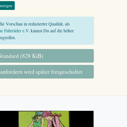
nzeigen
ie Vorschau in reduzierter Qualität, als
he Fahrräder e.V.
kannst Du auf die höher
ugreifen.
tandard (828 KiB)
 anfordern wird später freigeschaltet