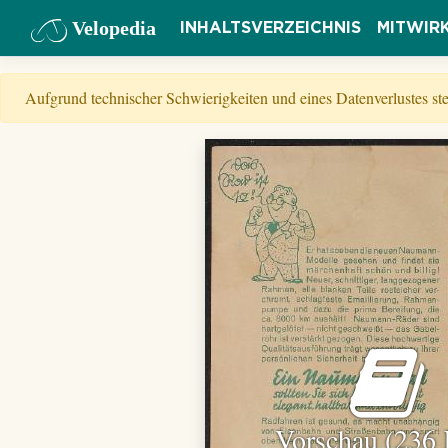
Velopedia
INHALTSVERZEICHNIS
MITWIR
Aufgrund technischer Schwierigkeiten und eines Datenverlustes s
Vorschau (236