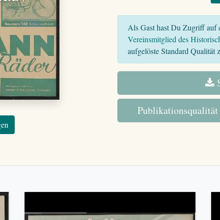
Als Gast hast Du Zugriff auf d
Vereinsmitglied des Historisc
aufgelöste Standard Qualität z
S
Publikationsqualität
gen