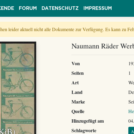
KENDE
FORUM
DATENSCHUTZ
IMPRESSUM
tehen leider aktuell nicht alle Dokumente zur Verfügung. Es kann zu 
Naumann Räder Werbe
Von
19
Seiten
1
Art
We
Land
De
Marke
Se
Quelle
He
Hinzugefügt am
04
 KiB)
Schlagworte
A