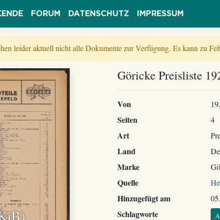
KENDE
FORUM
DATENSCHUTZ
IMPRESSUM
tehen leider aktuell nicht alle Dokumente zur Verfügung. Es kann zu 
Göricke Preisliste 19
Von
19
Seiten
4
Art
Pre
Land
De
Marke
Gö
Quelle
He
Hinzugefügt am
05
 KiB)
Schlagworte
A