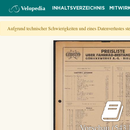
Velopedia
INHALTSVERZEICHNIS
MITWIR
Aufgrund technischer Schwierigkeiten und eines Datenverlustes s
Vorschau (543