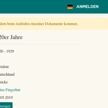
ANMELDEN
Fehlern beim Aufrufen einzelner Dokumente kommen.
20er Jahre
20 - 1929
isliste
utschland
ricke
inz Fingerhut
.05.2019
nzeigen