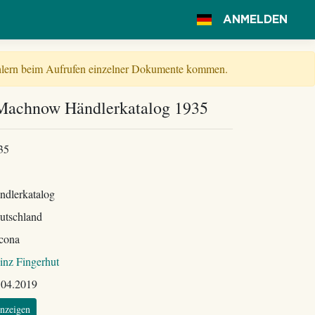
ANMELDEN
Fehlern beim Aufrufen einzelner Dokumente kommen.
Machnow Händlerkatalog 1935
35
ndlerkatalog
utschland
cona
inz Fingerhut
.04.2019
nzeigen