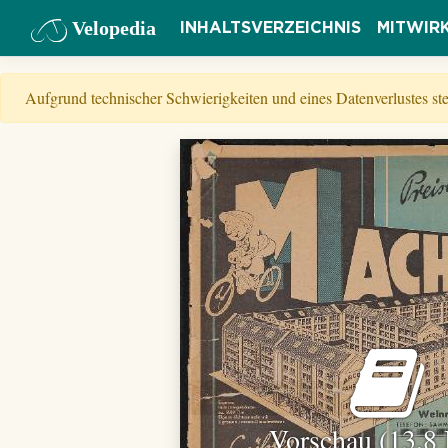
Velopedia
INHALTSVERZEICHNIS
MITWIR
Aufgrund technischer Schwierigkeiten und eines Datenverlustes s
Vorschau (13,8