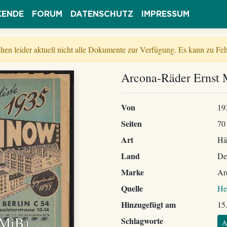
KENDE
FORUM
DATENSCHUTZ
IMPRESSUM
tehen leider aktuell nicht alle Dokumente zur Verfügung. Es kann zu 
Arcona-Räder Ernst 
Von
19
Seiten
70
Art
Hä
Land
De
Marke
Ar
Quelle
He
Hinzugefügt am
15
 MiB)
Schlagworte
A