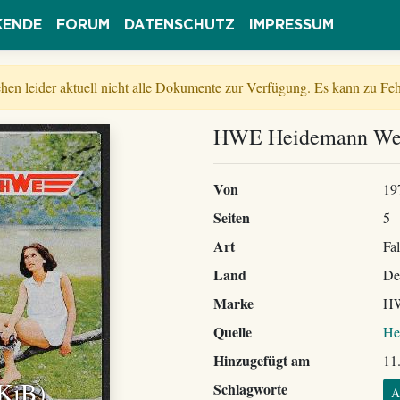
KENDE
FORUM
DATENSCHUTZ
IMPRESSUM
tehen leider aktuell nicht alle Dokumente zur Verfügung. Es kann zu 
HWE Heidemann Werke
Von
19
Seiten
5
Art
Fal
Land
De
Marke
H
Quelle
He
Hinzugefügt am
11
 KiB)
Schlagworte
A