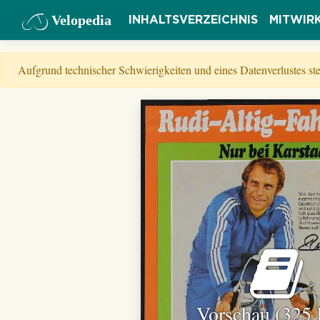
Velopedia
INHALTSVERZEICHNIS
MITWIR
Aufgrund technischer Schwierigkeiten und eines Datenverlustes s
Vorschau (325