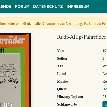
KENDE
FORUM
DATENSCHUTZ
IMPRESSUM
tehen leider aktuell nicht alle Dokumente zur Verfügung. Es kann zu 
Rudi-Altig-Fahrräder
Von
19
Seiten
2
Art
We
Land
De
Marke
Ru
Quelle
He
Hinzugefügt am
23
 KiB)
Schlagworte
A