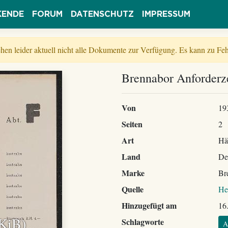
KENDE
FORUM
DATENSCHUTZ
IMPRESSUM
tehen leider aktuell nicht alle Dokumente zur Verfügung. Es kann zu 
Brennabor Anforderze
Von
19
Seiten
2
Art
Hä
Land
De
Marke
Br
Quelle
He
Hinzugefügt am
16
 KiB)
Schlagworte
A