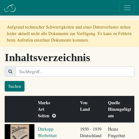
Aufgrund technischer Schwierigkeiten und eines Datenverlustes stehen
leider aktuell nicht alle Dokumente zur Verfügung. Es kann zu Fehlern
beim Aufrufen einzelner Dokumente kommen.
Inhaltsverzeichnis
Suchen
Marke
Von
Quelle
Art
Land
Hinzugefügt
Seiten
am
Dürkopp
1930 - 1939
Heinz
Werbeblatt
Deutschland
Fingerhut