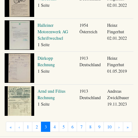
1 Seite
02.01.2022
Halleiner
1954
Heinz
Motorenwerk AG
Österreich
Fingerhut
Schriftwechsel
02.01.2022
1 Seite
Dürkopp
1913
Heinz
Rechnung
Deutschland
Fingerhut
1 Seite
01.05.2019
Arnd und Filius
1913
Andreas
Rechnung
Deutschland
Zwicklbauer
1 Seite
19.11.2023
«
‹
1
2
3
4
5
6
7
8
9
10
›
»