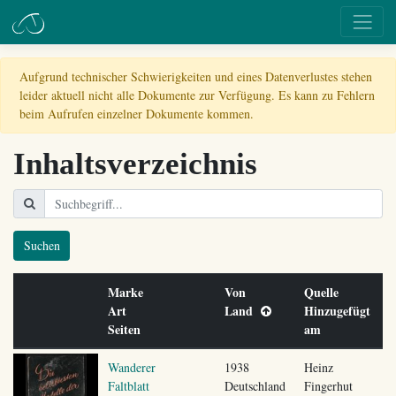
Aufgrund technischer Schwierigkeiten und eines Datenverlustes stehen
leider aktuell nicht alle Dokumente zur Verfügung. Es kann zu Fehlern
beim Aufrufen einzelner Dokumente kommen.
Inhaltsverzeichnis
Suchen
Marke
Von
Quelle
Art
Land
Hinzugefügt
Seiten
am
Wanderer
1938
Heinz
Faltblatt
Deutschland
Fingerhut