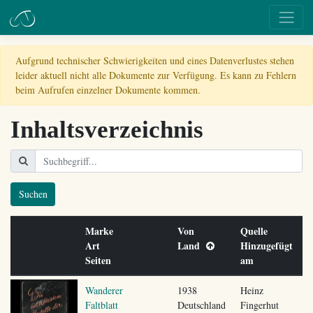
Aufgrund technischer Schwierigkeiten und eines Datenverlustes stehen
leider aktuell nicht alle Dokumente zur Verfügung. Es kann zu Fehlern
beim Aufrufen einzelner Dokumente kommen.
Inhaltsverzeichnis
Suchen
Marke
Von
Quelle
Art
Land
Hinzugefügt
Seiten
am
Wanderer
1938
Heinz
Faltblatt
Deutschland
Fingerhut