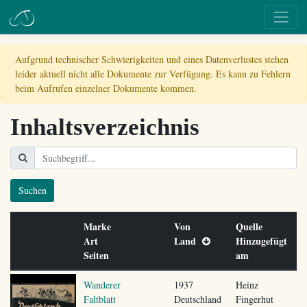
Aufgrund technischer Schwierigkeiten und eines Datenverlustes stehen
leider aktuell nicht alle Dokumente zur Verfügung. Es kann zu Fehlern
beim Aufrufen einzelner Dokumente kommen.
Inhaltsverzeichnis
Suchen
Marke
Von
Quelle
Art
Land
Hinzugefügt
Seiten
am
Wanderer
1937
Heinz
Faltblatt
Deutschland
Fingerhut