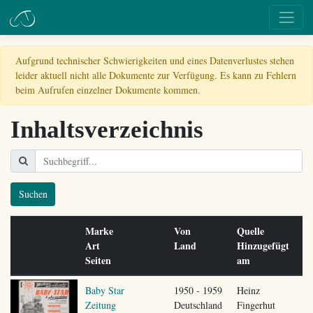
Aufgrund technischer Schwierigkeiten und eines Datenverlustes stehen
leider aktuell nicht alle Dokumente zur Verfügung. Es kann zu Fehlern
beim Aufrufen einzelner Dokumente kommen.
Inhaltsverzeichnis
Suchen
Marke
Von
Quelle
Art
Land
Hinzugefügt
Seiten
am
Baby Star
1950 - 1959
Heinz
Zeitung
Deutschland
Fingerhut