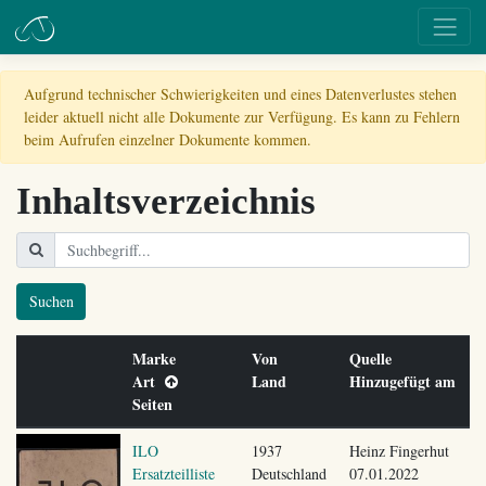
Aufgrund technischer Schwierigkeiten und eines Datenverlustes stehen
leider aktuell nicht alle Dokumente zur Verfügung. Es kann zu Fehlern
beim Aufrufen einzelner Dokumente kommen.
Inhaltsverzeichnis
Suchen
Marke
Von
Quelle
Art
Land
Hinzugefügt am
Seiten
ILO
1937
Heinz Fingerhut
Ersatzteilliste
Deutschland
07.01.2022